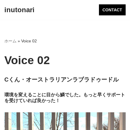
inutonari
CONTACT
コ
ン
テ
ン
ホーム
»
Voice 02
ツ
へ
Voice 02
ス
キ
ッ
Cくん・オーストラリアンラブラドゥードル
プ
環境を変えることに目から鱗でした。もっと早くサポート
を受けていれば良かった！