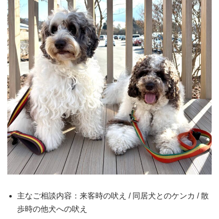
主なご相談内容：来客時の吠え / 同居犬とのケンカ / 散
歩時の他犬への吠え