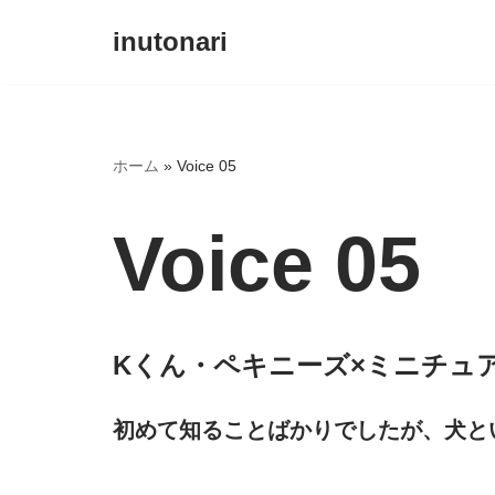
inutonari
コ
ン
テ
ン
ホーム
»
Voice 05
ツ
へ
Voice 05
ス
キ
ッ
プ
Kくん・ペキニーズ×ミニチュ
初めて知ることばかりでしたが、犬と